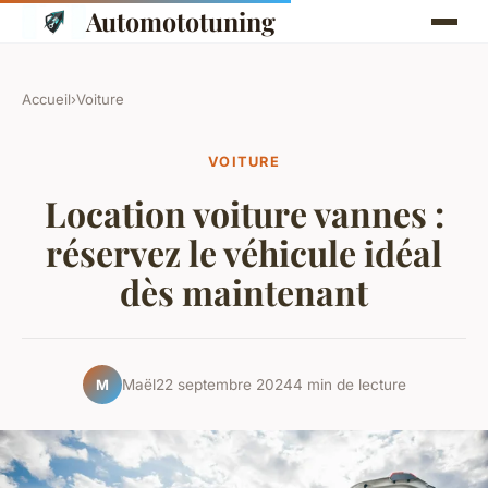
Automototuning
Accueil
›
Voiture
VOITURE
Location voiture vannes :
réservez le véhicule idéal
dès maintenant
Maël
22 septembre 2024
4 min de lecture
M