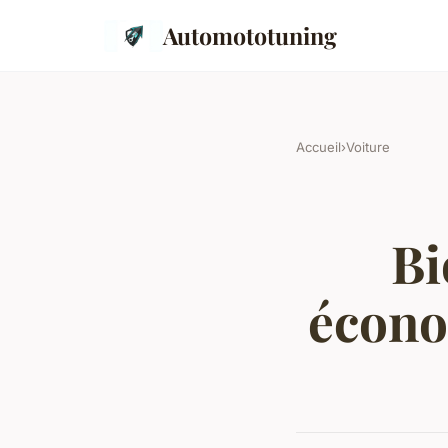
Automototuning
Accueil
›
Voiture
Bi
écono