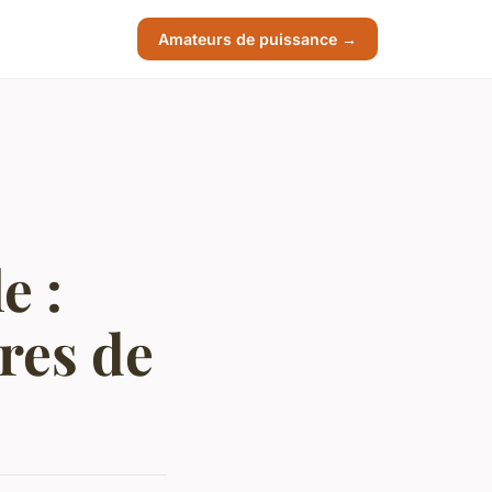
Amateurs de puissance →
e :
res de