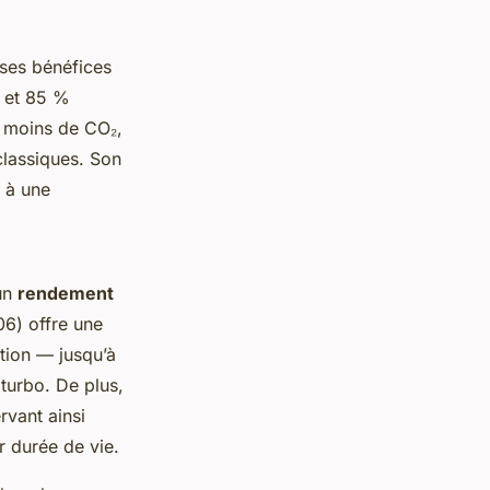
 ses bénéfices
 et 85 %
 moins de CO₂,
classiques. Son
t à une
 un
rendement
06) offre une
tion — jusqu’à
turbo. De plus,
rvant ainsi
r durée de vie.