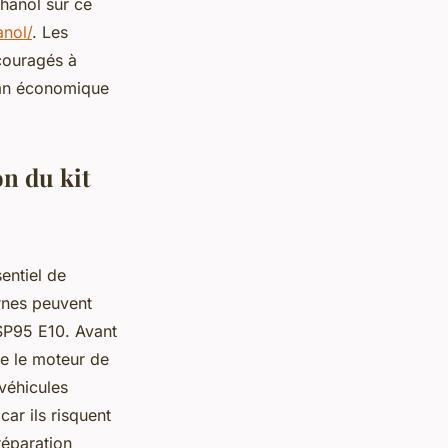
hanol sur ce
nol/
. Les
couragés à
plan économique
on du kit
sentiel de
rnes peuvent
 SP95 E10. Avant
que le moteur de
véhicules
ar ils risquent
éparation