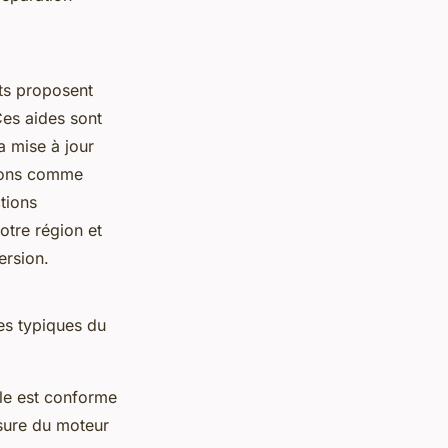
nts proposent
Ces aides sont
a mise à jour
gions comme
tions
votre région et
ersion.
es typiques du
ule est conforme
usure du moteur