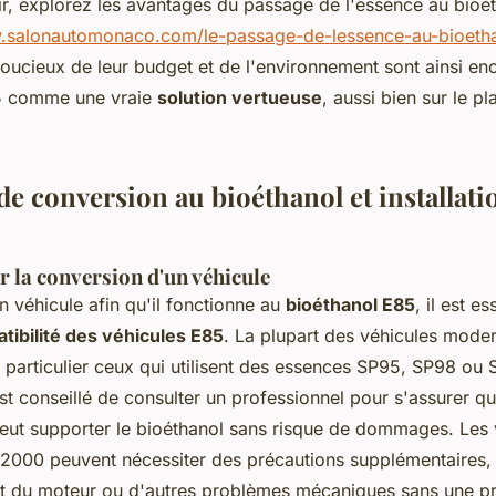
r, explorez les avantages du passage de l'essence au bioét
w.salonautomonaco.com/le-passage-de-lessence-au-bioetha
soucieux de leur budget et de l'environnement sont ainsi en
85 comme une vraie
solution vertueuse
, aussi bien sur le 
e conversion au bioéthanol et installati
 la conversion d'un véhicule
n véhicule afin qu'il fonctionne au
bioéthanol E85
, il est es
tibilité des véhicules E85
. La plupart des véhicules mode
n particulier ceux qui utilisent des essences SP95, SP98 ou
il est conseillé de consulter un professionnel pour s'assurer 
peut supporter le bioéthanol sans risque de dommages. Les 
 2000 peuvent nécessiter des précautions supplémentaires, c
 du moteur ou d'autres problèmes mécaniques sans une pr