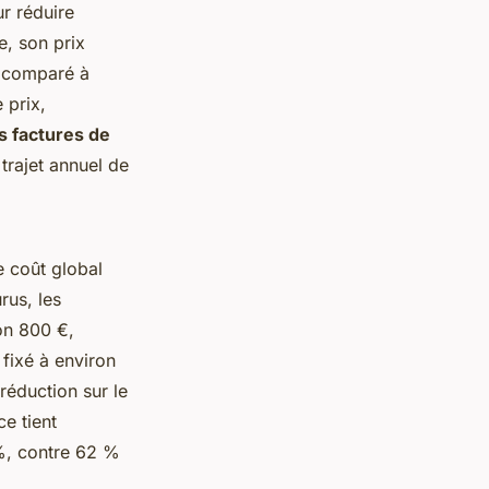
r réduire
, son prix
e comparé à
 prix,
s factures de
trajet annuel de
 coût global
rus, les
ron 800 €,
fixé à environ
réduction sur le
e tient
 %, contre 62 %