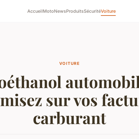
Accueil
Moto
News
Produits
Sécurité
Voiture
VOITURE
oéthanol automobil
misez sur vos factu
carburant