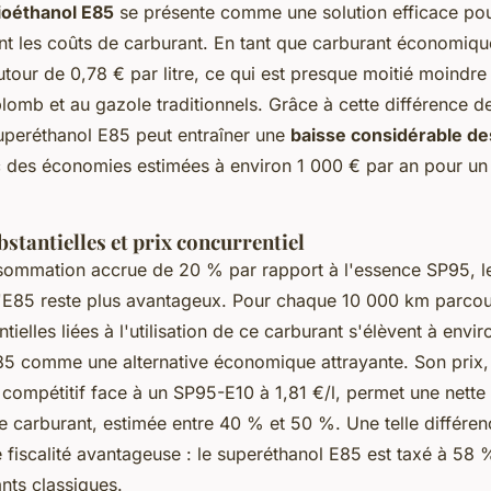
ioéthanol E85
se présente comme une solution efficace pou
t les coûts de carburant. En tant que carburant économique
tour de 0,78 € par litre, ce qui est presque moitié moindr
lomb et au gazole traditionnels. Grâce à cette différence de
 superéthanol E85 peut entraîner une
baisse considérable de
c des économies estimées à environ 1 000 € par an pour un 
tantielles et prix concurrentiel
ommation accrue de 20 % par rapport à l'essence SP95, le
e l'E85 reste plus avantageux. Pour chaque 10 000 km parcou
ielles liées à l'utilisation de ce carburant s'élèvent à envi
E85 comme une alternative économique attrayante. Son prix, 
, compétitif face à un SP95-E10 à 1,81 €/l, permet une nette 
 carburant, estimée entre 40 % et 50 %. Une telle différenc
 fiscalité avantageuse : le superéthanol E85 est taxé à 58
nts classiques.