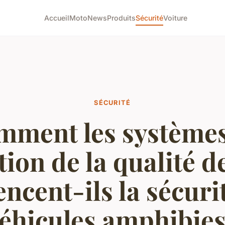
Accueil
Moto
News
Produits
Sécurité
Voiture
SÉCURITÉ
mment les systèmes
tion de la qualité de
encent-ils la sécuri
éhicules amphibie