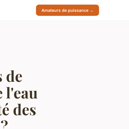
Amateurs de puissance →
 de
 l'eau
té des
s?