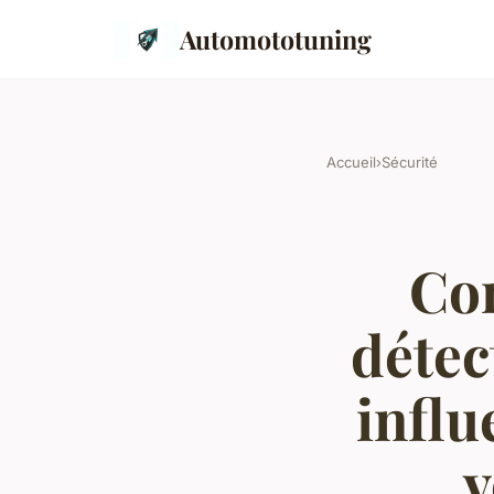
Automototuning
Accueil
›
Sécurité
Co
détec
influ
v