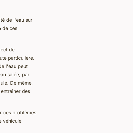
té de l'eau sur
e de ces
pect de
te particulière.
de l'eau peut
eau salée, par
icule. De même,
 entraîner des
er ces problèmes
e véhicule