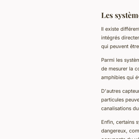
Les système
Il existe différ
intégrés directe
qui peuvent être
Parmi les systèm
de mesurer la co
amphibies qui é
D'autres capteur
particules peuve
canalisations d
Enfin, certains
dangereux, comm