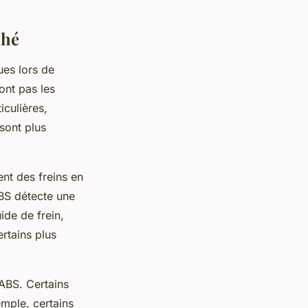
ché
ues lors de
ont pas les
culières,
sont plus
nt des freins en
ABS détecte une
ide de frein,
ertains plus
 ABS. Certains
emple, certains