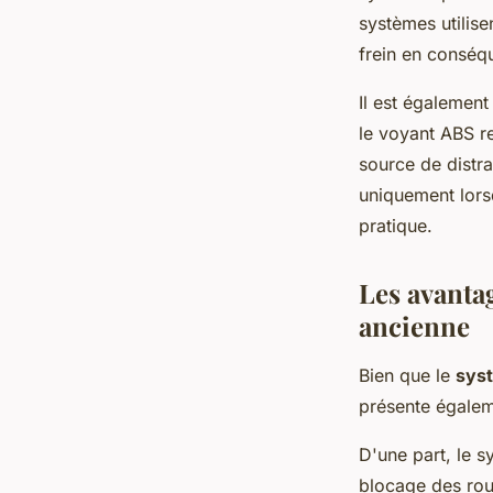
systèmes utilise
frein en conséqu
Il est égalemen
le voyant ABS re
source de distr
uniquement lorsq
pratique.
Les avanta
ancienne
Bien que le
sys
présente égaleme
D'une part, le s
blocage des rou