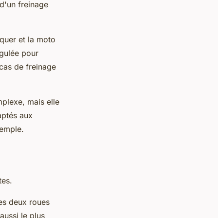
 d'un freinage
quer et la moto
égulée pour
cas de freinage
mplexe, mais elle
aptés aux
emple.
tes.
les deux roues
aussi le plus