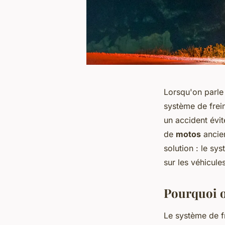
Lorsqu'on parl
système de frei
un accident évit
de
motos
ancien
solution : le sy
sur les véhicule
Pourquoi o
Le système de f