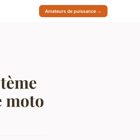
Amateurs de puissance →
stème
e moto