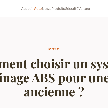
Accueil
Moto
News
Produits
Sécurité
Voiture
MOTO
ent choisir un sy
einage ABS pour un
ancienne ?