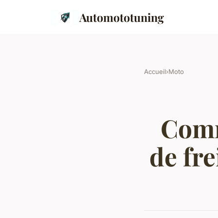
Automototuning
Accueil
›
Moto
Comm
de fr