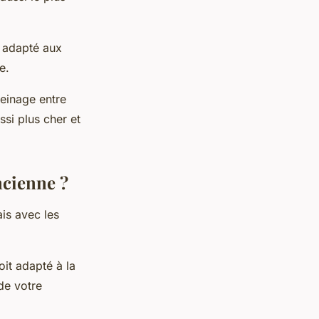
t adapté aux
e.
reinage entre
ussi plus cher et
ncienne ?
is avec les
oit adapté à la
de votre