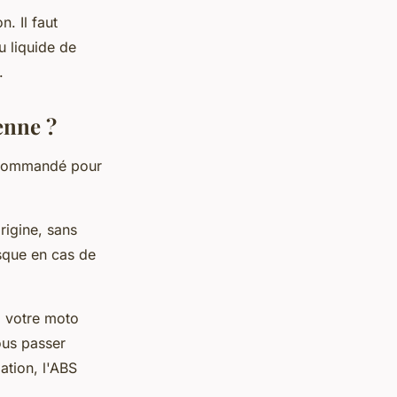
n. Il faut
u liquide de
.
enne ?
recommandé pour
rigine, sans
sque en cas de
ez votre moto
ous passer
ation, l'ABS